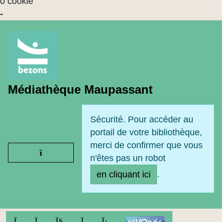
0 cookie
-
Médiathèque Maupassant
Sécurité. Pour accéder au
portail de votre bibliothèque,
merci de confirmer que vous
Ouvrir le menu
n'êtes pas un robot
.
en cliquant ici
FACEBOOK
TWITTER
YOUTUBE
INSTAGRAM
LINKEDIN