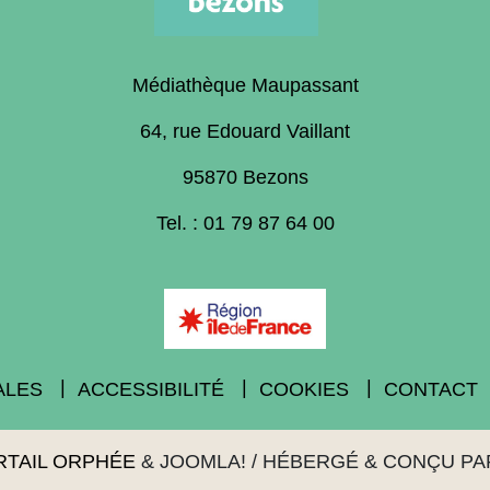
Médiathèque Maupassant
64, rue Edouard Vaillant
95870 Bezons
Tel. : 01 79 87 64 00
ALES
ACCESSIBILITÉ
COOKIES
CONTACT
RTAIL ORPHÉE
&
JOOMLA!
/ HÉBERGÉ & CONÇU P