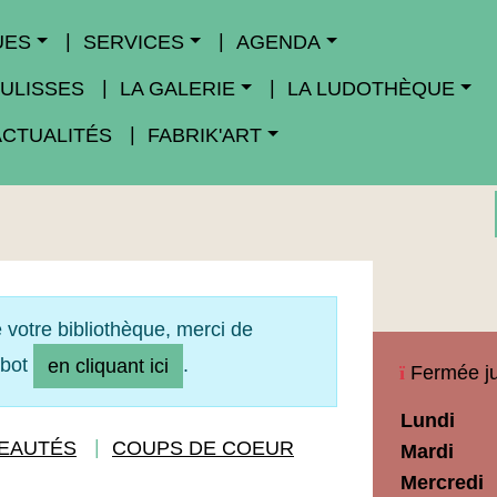
UES
SERVICES
AGENDA
ULISSES
LA GALERIE
LA LUDOTHÈQUE
ACTUALITÉS
FABRIK'ART
 votre bibliothèque, merci de
obot
.
en cliquant ici
Fermée ju
Horaires
Lundi
Médiathèq
EAUTÉS
COUPS DE COEUR
Mardi
Maupassan
Mercredi