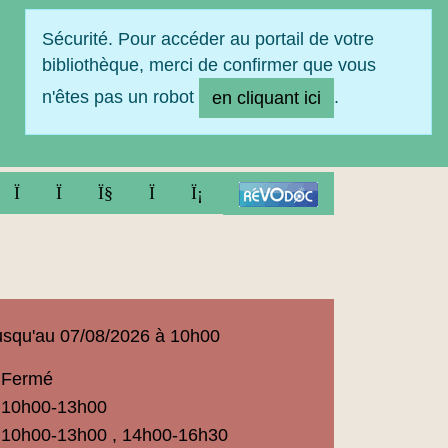
Sécurité. Pour accéder au portail de votre
bibliothèque, merci de confirmer que vous
n'êtes pas un robot
.
en cliquant ici
FACEBOOK
TWITTER
YOUTUBE
INSTAGRAM
LINKEDIN
squ'au 07/08/2026 à 10h00
Fermé
ue
10h00-13h00
t
10h00-13h00 , 14h00-16h30