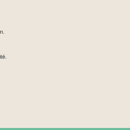
n.
té.