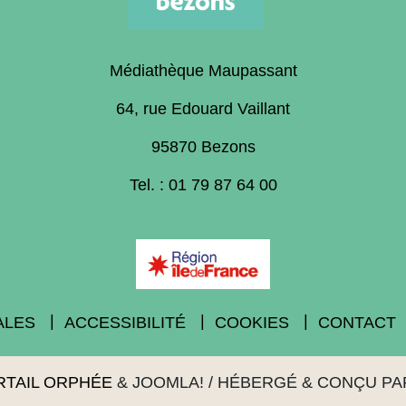
Médiathèque Maupassant
64, rue Edouard Vaillant
95870 Bezons
Tel. : 01 79 87 64 00
ALES
ACCESSIBILITÉ
COOKIES
CONTACT
RTAIL ORPHÉE
&
JOOMLA!
/ HÉBERGÉ & CONÇU P