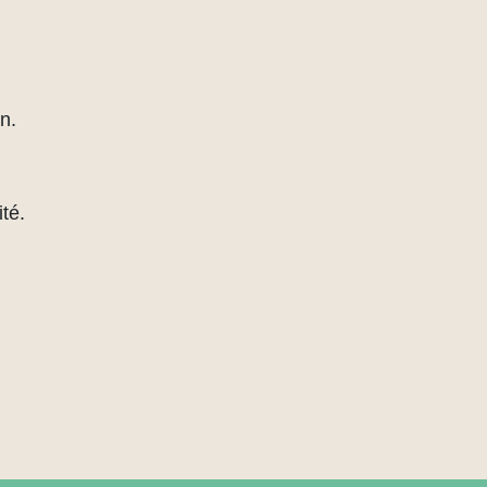
n.
té.