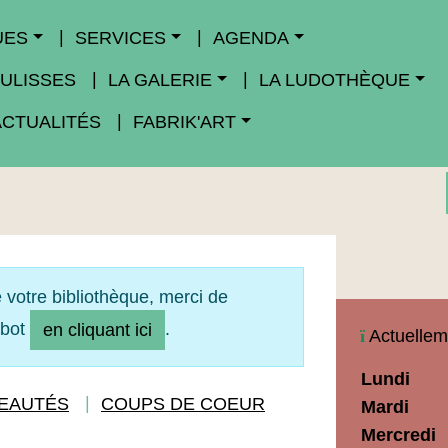
UES
SERVICES
AGENDA
ULISSES
LA GALERIE
LA LUDOTHÈQUE
ACTUALITÉS
FABRIK'ART
 votre bibliothèque, merci de
obot
.
en cliquant ici
Actuellem
Horaires
Lundi
Médiathèq
EAUTÉS
COUPS DE COEUR
Mardi
Maupassan
Mercredi