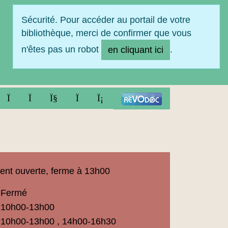
Sécurité. Pour accéder au portail de votre
bibliothèque, merci de confirmer que vous
n'êtes pas un robot
.
en cliquant ici
FACEBOOK
TWITTER
YOUTUBE
INSTAGRAM
LINKEDIN
ent ouverte, ferme à 13h00
Fermé
ue
10h00-13h00
t
10h00-13h00 , 14h00-16h30