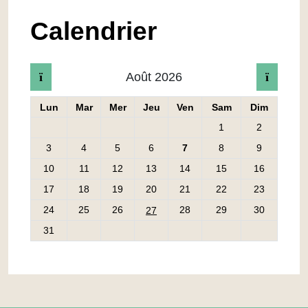
Calendrier
Août 2026
Cliquer pour afficher le mois précédent
Cliquer
Lun
Mar
Mer
Jeu
Ven
Sam
Dim
Lundi
Mardi
Mercredi
Jeudi
Vendredi
Samedi
Dimanc
1
2
3
4
5
6
7
8
9
10
11
12
13
14
15
16
17
18
19
20
21
22
23
24
25
26
27
28
29
30
31