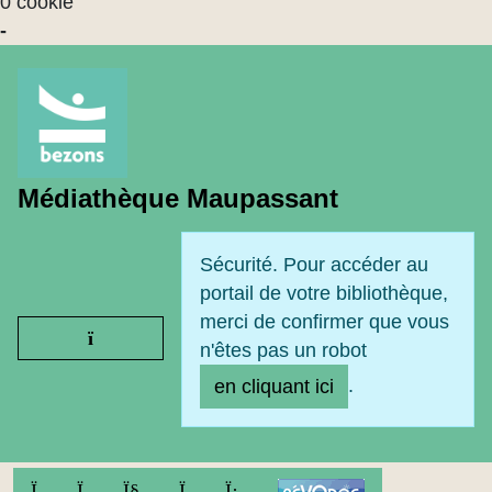
0 cookie
-
Médiathèque Maupassant
Sécurité. Pour accéder au
portail de votre bibliothèque,
merci de confirmer que vous
Ouvrir le menu
n'êtes pas un robot
.
en cliquant ici
FACEBOOK
TWITTER
YOUTUBE
INSTAGRAM
LINKEDIN