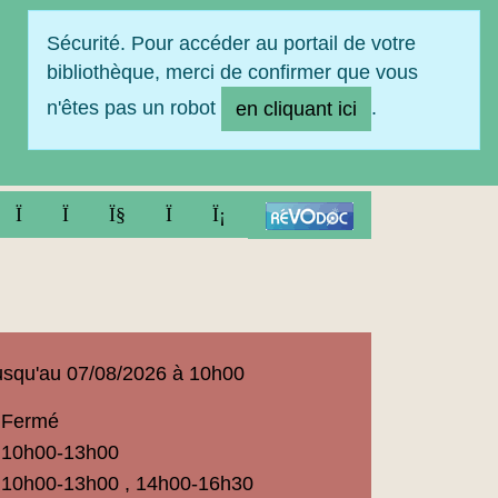
Sécurité. Pour accéder au portail de votre
bibliothèque, merci de confirmer que vous
n'êtes pas un robot
.
en cliquant ici
FACEBOOK
TWITTER
YOUTUBE
INSTAGRAM
LINKEDIN
squ'au 07/08/2026 à 10h00
Fermé
ue
10h00-13h00
t
10h00-13h00 , 14h00-16h30