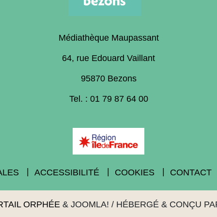
Médiathèque Maupassant
64, rue Edouard Vaillant
95870 Bezons
Tel. : 01 79 87 64 00
ALES
ACCESSIBILITÉ
COOKIES
CONTACT
RTAIL ORPHÉE
&
JOOMLA!
/ HÉBERGÉ & CONÇU P