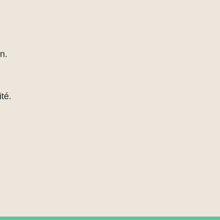
n.
té.