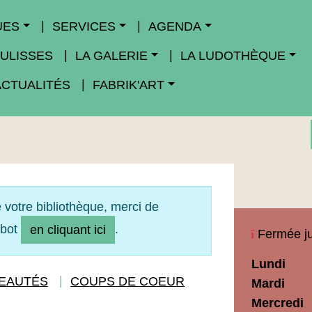
UES
SERVICES
AGENDA
ULISSES
LA GALERIE
LA LUDOTHÈQUE
ACTUALITÉS
FABRIK'ART
 votre bibliothèque, merci de
obot
.
en cliquant ici
Fermée ju
Horaires
Lundi
Médiathèq
EAUTÉS
COUPS DE COEUR
Mardi
Maupassan
Mercredi