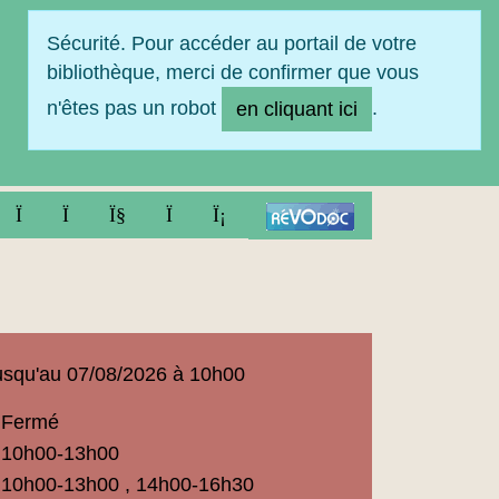
Sécurité. Pour accéder au portail de votre
bibliothèque, merci de confirmer que vous
n'êtes pas un robot
.
en cliquant ici
FACEBOOK
TWITTER
YOUTUBE
INSTAGRAM
LINKEDIN
squ'au 07/08/2026 à 10h00
Fermé
ue
10h00-13h00
t
10h00-13h00 , 14h00-16h30