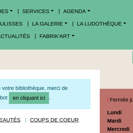
UES
SERVICES
AGENDA
ULISSES
LA GALERIE
LA LUDOTHÈQUE
ACTUALITÉS
FABRIK'ART
 votre bibliothèque, merci de
obot
.
en cliquant ici
Fermée ju
Horaires
Lundi
Médiathèq
EAUTÉS
COUPS DE COEUR
Mardi
Maupassan
Mercredi