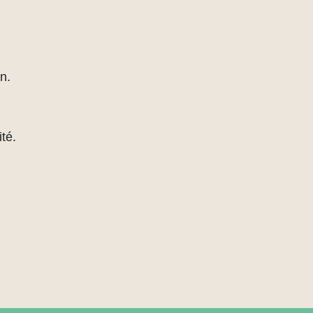
n.
té.