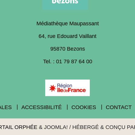
Médiathèque Maupassant
64, rue Edouard Vaillant
95870 Bezons
Tel. : 01 79 87 64 00
ALES
ACCESSIBILITÉ
COOKIES
CONTACT
RTAIL ORPHÉE
&
JOOMLA!
/ HÉBERGÉ & CONÇU P