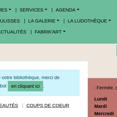
UES
SERVICES
AGENDA
ULISSES
LA GALERIE
LA LUDOTHÈQUE
ACTUALITÉS
FABRIK'ART
 votre bibliothèque, merci de
obot
.
en cliquant ici
Fermée, o
Horaires
Lundi
Médiathèq
EAUTÉS
COUPS DE COEUR
Mardi
Maupassan
Mercredi