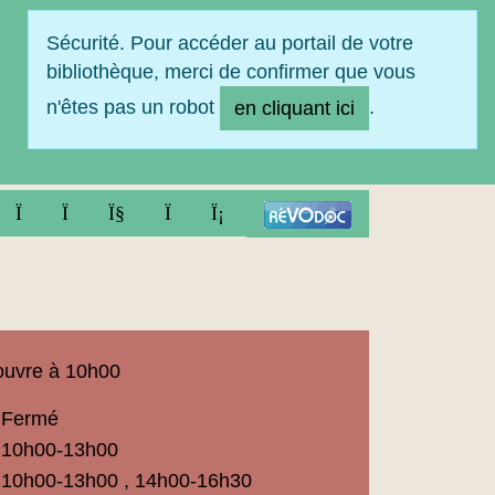
Sécurité. Pour accéder au portail de votre
bibliothèque, merci de confirmer que vous
n'êtes pas un robot
.
en cliquant ici
FACEBOOK
TWITTER
YOUTUBE
INSTAGRAM
LINKEDIN
uvre à 10h00
Fermé
ue
10h00-13h00
t
10h00-13h00 , 14h00-16h30