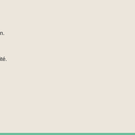
n.
té.