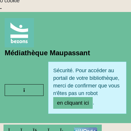
0 cookie
-
Médiathèque Maupassant
Sécurité. Pour accéder au
portail de votre bibliothèque,
merci de confirmer que vous
Ouvrir le menu
n'êtes pas un robot
.
en cliquant ici
FACEBOOK
TWITTER
YOUTUBE
INSTAGRAM
LINKEDIN