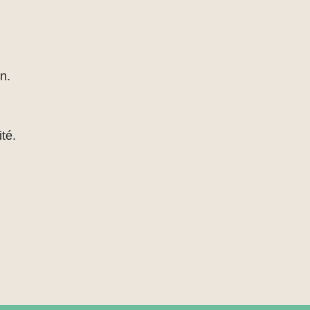
n.
té.