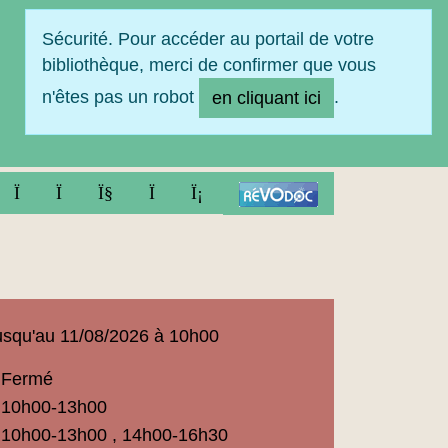
Sécurité. Pour accéder au portail de votre
bibliothèque, merci de confirmer que vous
n'êtes pas un robot
.
en cliquant ici
FACEBOOK
TWITTER
YOUTUBE
INSTAGRAM
LINKEDIN
squ'au 11/08/2026 à 10h00
Fermé
ue
10h00-13h00
t
10h00-13h00 , 14h00-16h30