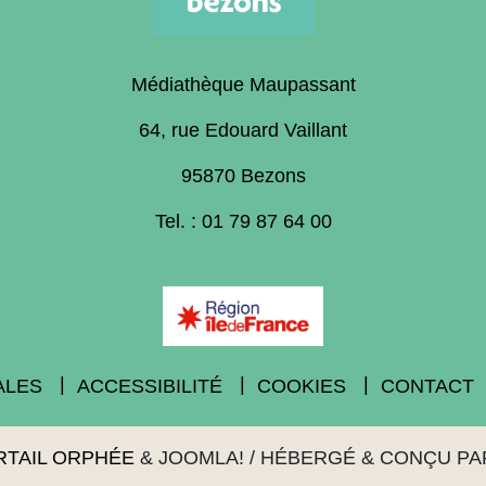
Médiathèque Maupassant
64, rue Edouard Vaillant
95870 Bezons
Tel. : 01 79 87 64 00
ALES
ACCESSIBILITÉ
COOKIES
CONTACT
RTAIL ORPHÉE
&
JOOMLA!
/ HÉBERGÉ & CONÇU P