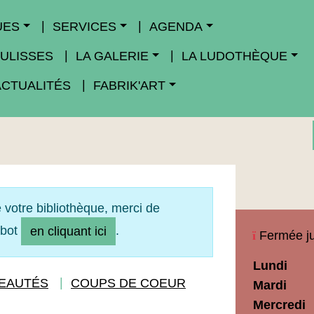
UES
SERVICES
AGENDA
ULISSES
LA GALERIE
LA LUDOTHÈQUE
ACTUALITÉS
FABRIK'ART
 votre bibliothèque, merci de
obot
.
en cliquant ici
Fermée ju
Horaires
Lundi
Médiathèq
EAUTÉS
COUPS DE COEUR
Mardi
Maupassan
Mercredi