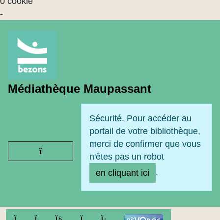
0 cookie
-
Médiathèque Maupassant
Sécurité. Pour accéder au
portail de votre bibliothèque,
merci de confirmer que vous
Ouvrir le menu
n'êtes pas un robot
.
en cliquant ici
FACEBOOK
TWITTER
YOUTUBE
INSTAGRAM
LINKEDIN