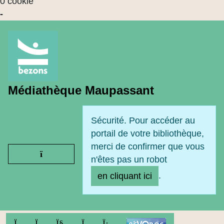
0 cookie
-
Médiathèque Maupassant
Sécurité. Pour accéder au
portail de votre bibliothèque,
merci de confirmer que vous
Ouvrir le menu
n'êtes pas un robot
.
en cliquant ici
FACEBOOK
TWITTER
YOUTUBE
INSTAGRAM
LINKEDIN