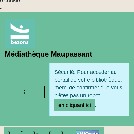
0 cookie
-
Médiathèque Maupassant
Sécurité. Pour accéder au
portail de votre bibliothèque,
merci de confirmer que vous
Ouvrir le menu
n'êtes pas un robot
.
en cliquant ici
FACEBOOK
TWITTER
YOUTUBE
INSTAGRAM
LINKEDIN