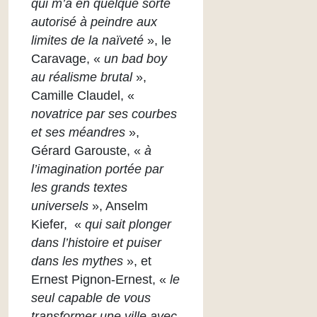
qui m’a en quelque sorte
autorisé à peindre aux
limites de la naïveté
», le
Caravage, «
un bad boy
au réalisme brutal
»,
Camille Claudel, «
novatrice par ses courbes
et ses méandres
»,
Gérard Garouste, «
à
l’imagination portée par
les grands textes
universels
», Anselm
Kiefer, «
qui sait plonger
dans l’histoire et puiser
dans les mythes
», et
Ernest Pignon-Ernest, «
le
seul capable de vous
transformer une ville avec