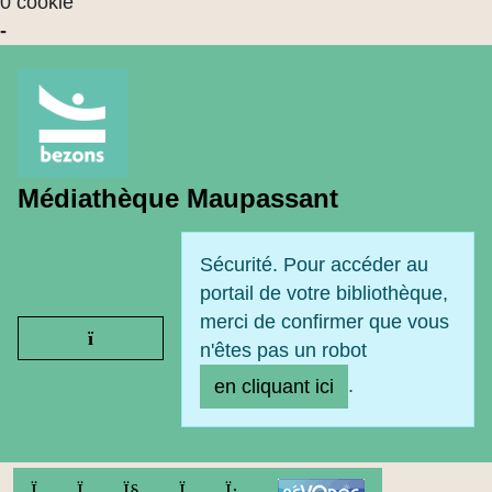
0 cookie
-
Médiathèque Maupassant
Sécurité. Pour accéder au
portail de votre bibliothèque,
merci de confirmer que vous
Ouvrir le menu
n'êtes pas un robot
.
en cliquant ici
FACEBOOK
TWITTER
YOUTUBE
INSTAGRAM
LINKEDIN