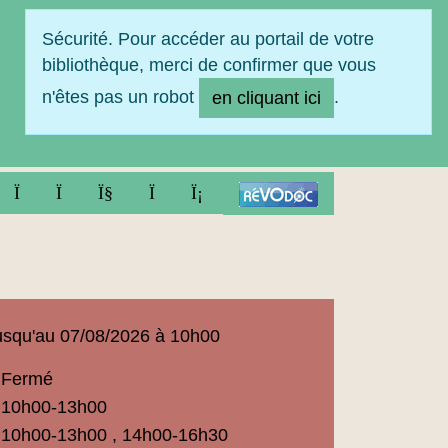
Sécurité. Pour accéder au portail de votre
bibliothèque, merci de confirmer que vous
n'êtes pas un robot
.
en cliquant ici
FACEBOOK
TWITTER
YOUTUBE
INSTAGRAM
LINKEDIN
squ'au 07/08/2026 à 10h00
Fermé
ue
10h00-13h00
t
10h00-13h00 , 14h00-16h30