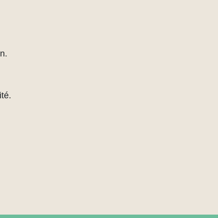
n.
té.