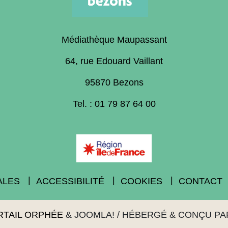
Médiathèque Maupassant
64, rue Edouard Vaillant
95870 Bezons
Tel. : 01 79 87 64 00
ALES
ACCESSIBILITÉ
COOKIES
CONTACT
RTAIL ORPHÉE
&
JOOMLA!
/ HÉBERGÉ & CONÇU P