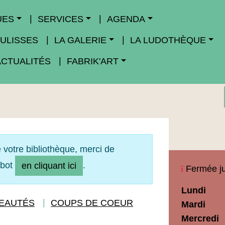
UES
SERVICES
AGENDA
ULISSES
LA GALERIE
LA LUDOTHÈQUE
ACTUALITÉS
FABRIK'ART
 votre bibliothèque, merci de
obot
.
en cliquant ici
Fermée ju
Horaires
Lundi
Médiathèq
EAUTÉS
COUPS DE COEUR
Mardi
Maupassan
Mercredi