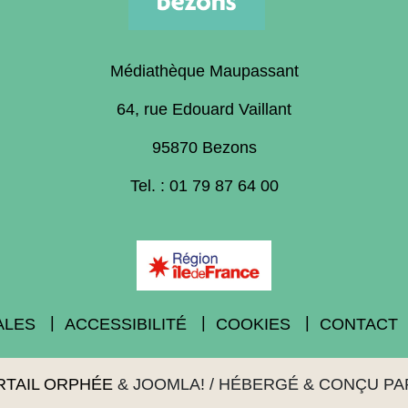
Médiathèque Maupassant
64, rue Edouard Vaillant
95870 Bezons
Tel. : 01 79 87 64 00
ALES
ACCESSIBILITÉ
COOKIES
CONTACT
RTAIL ORPHÉE
&
JOOMLA!
/ HÉBERGÉ & CONÇU P