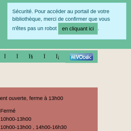
Sécurité. Pour accéder au portail de votre
bibliothèque, merci de confirmer que vous
n'êtes pas un robot
.
en cliquant ici
FACEBOOK
TWITTER
YOUTUBE
INSTAGRAM
LINKEDIN
ent ouverte, ferme à 13h00
Fermé
ue
10h00-13h00
t
10h00-13h00 , 14h00-16h30