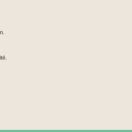
n.
té.