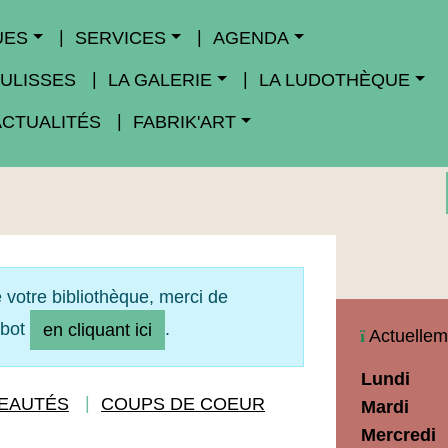
UES
SERVICES
AGENDA
ULISSES
LA GALERIE
LA LUDOTHÈQUE
ACTUALITÉS
FABRIK'ART
 votre bibliothèque, merci de
obot
.
en cliquant ici
Actuellem
Horaires
Lundi
Médiathèq
EAUTÉS
COUPS DE COEUR
Mardi
Maupassan
Mercredi