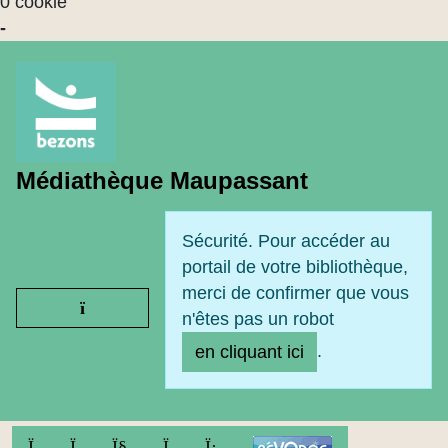
0 cookie
-
Médiathèque Maupassant
Sécurité. Pour accéder au
portail de votre bibliothèque,
merci de confirmer que vous
Ouvrir le menu
n'êtes pas un robot
.
en cliquant ici
FACEBOOK
TWITTER
YOUTUBE
INSTAGRAM
LINKEDIN