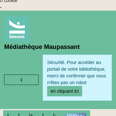
0 cookie
-
Médiathèque Maupassant
Sécurité. Pour accéder au
portail de votre bibliothèque,
merci de confirmer que vous
Ouvrir le menu
n'êtes pas un robot
.
en cliquant ici
FACEBOOK
TWITTER
YOUTUBE
INSTAGRAM
LINKEDIN