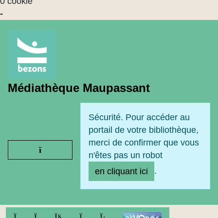
0 cookie
-
Médiathèque Maupassant
Sécurité. Pour accéder au
portail de votre bibliothèque,
merci de confirmer que vous
Ouvrir le menu
n'êtes pas un robot
.
en cliquant ici
FACEBOOK
TWITTER
YOUTUBE
INSTAGRAM
LINKEDIN