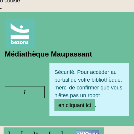
0 cookie
-
Médiathèque Maupassant
Sécurité. Pour accéder au
portail de votre bibliothèque,
merci de confirmer que vous
Ouvrir le menu
n'êtes pas un robot
.
en cliquant ici
FACEBOOK
TWITTER
YOUTUBE
INSTAGRAM
LINKEDIN