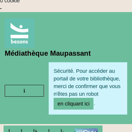
0 cookie
-
Médiathèque Maupassant
Sécurité. Pour accéder au
portail de votre bibliothèque,
merci de confirmer que vous
Ouvrir le menu
n'êtes pas un robot
.
en cliquant ici
FACEBOOK
TWITTER
YOUTUBE
INSTAGRAM
LINKEDIN