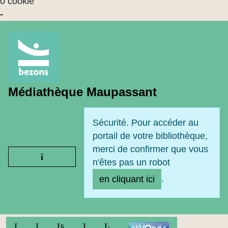
0 cookie
-
Médiathèque Maupassant
Sécurité. Pour accéder au
portail de votre bibliothèque,
merci de confirmer que vous
Ouvrir le menu
n'êtes pas un robot
.
en cliquant ici
FACEBOOK
TWITTER
YOUTUBE
INSTAGRAM
LINKEDIN