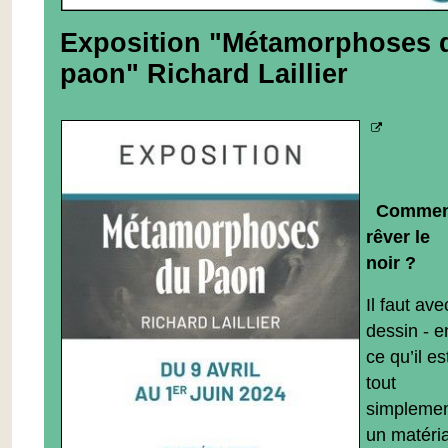
Exposition "Métamorphoses 
paon" Richard Laillier
Commen
rêver le
noir ?
Il faut ave
dessin - e
ce qu’il es
tout
simpleme
un matéri